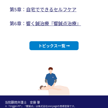
第5章：
自宅でできるセルフケア
第6章：
響く鍼治療『響鍼点治療』
トピックス一覧
当院顧問弁護士 安藤 肇
※『trigger-Pt®』『響鍼点』は株式会社one pageの商標登録です。