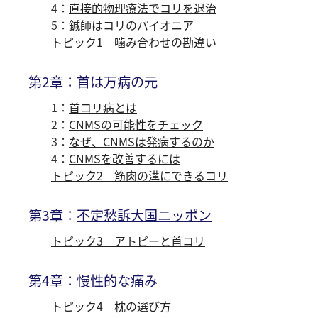
4：
直接的物理療法でコリを退治
5：
鍼師はコリのパイオニア
トピック1 噛み合わせの勘違い
第2章：首は万病の元
1：
首コリ病とは
2：
CNMSの可能性をチェック
3：
なぜ、CNMSは発病するのか
4：
CNMSを改善するには
トピック2 筋肉の溝にできるコリ
第3章：
不定愁訴大国ニッポン
トピック3 アトピーと首コリ
第4章：
慢性的な痛み
トピック4 枕の選び方