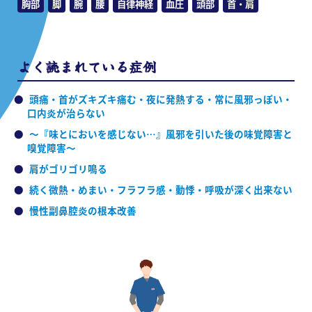
胸部
脚
腕
腰
自律神経
血圧
頭部
首・肩
よく読まれている症例
頭痛・首がズキズキ痛む・夜に発熱する・常に風邪っぽい・
口内炎が治らない
～『味とにおいを感じない…』風邪を引いた後の味覚障害と
嗅覚障害～
肩がゴリゴリ鳴る
続く微熱・めまい・フラフラ感・動悸・呼吸が深く出来ない
慢性副鼻腔炎の根本改善