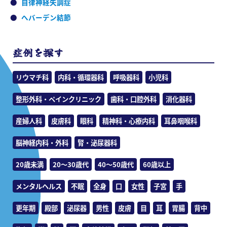
自律神経失調症
へバーデン結節
症例を探す
リウマチ科
内科・循環器科
呼吸器科
小児科
整形外科・ペインクリニック
歯科・口腔外科
消化器科
産婦人科
皮膚科
眼科
精神科・心療内科
耳鼻咽喉科
脳神経内科・外科
腎・泌尿器科
20歳未満
20～30歳代
40～50歳代
60歳以上
メンタルヘルス
不眠
全身
口
女性
子宮
手
更年期
殿部
泌尿器
男性
皮膚
目
耳
胃腸
背中