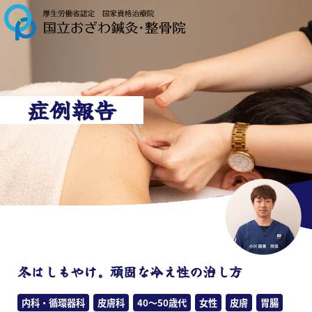
症例報告
冬はしもやけ。頑固な冷え性の治し方
内科・循環器科
皮膚科
40～50歳代
女性
皮膚
胃腸