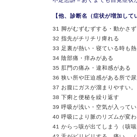
不定愁訴＝あくまでも自覚症状
【他、診断名（症状が増加して
31 脚がむずむずする・動かさ
32 指先がチリチリ痺れる
33 足裏が熱い・寝ている時も
34 陰部痛・痒みがある
35 肛門の痛み・違和感がある
36 狭い所や圧迫感がある所で
37 お腹にガスが溜まりやすい。
38 下痢と便秘を繰り返す
39 呼吸が浅い・空気が入って
40 呼吸により脈のリズムが変
41 からっ咳が出てしまう（咳
42 舌がピリピリする。痛い。