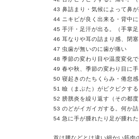
43 鼻詰まり・気候によって鼻
44 ニキビが良く出来る・背中
45 手汗・足汗が出る。（手掌
46 耳なりや耳の詰まり感、閉
47 虫歯が無いのに歯が痛い
48 季節の変わり目や温度変化
49 春や秋、季節の変わり目に
50 寝起きのたちくらみ・倦怠
51 瞼（まぶた）がピクピクす
52 膀胱炎を繰り返す（その都
53 のどがイガイガする。何か
54 急に手が腫れたり足が腫れ
首は腰などとは違い細かい筋肉