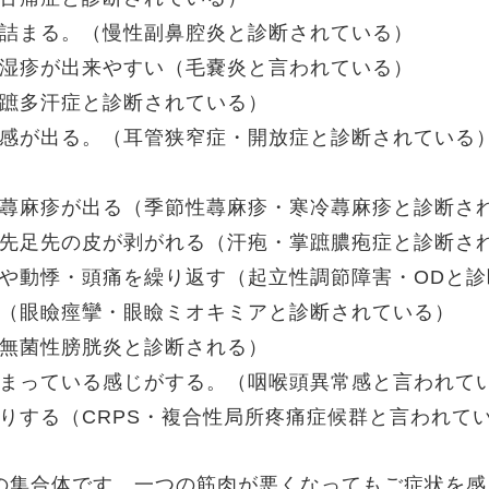
が詰まる。（慢性副鼻腔炎と診断されている）
に湿疹が出来やすい（毛嚢炎と言われている）
足蹠多汗症と診断されている）
塞感が出る。（耳管狭窄症・開放症と診断されている
で蕁麻疹が出る（季節性蕁麻疹・寒冷蕁麻疹と診断さ
手先足先の皮が剥がれる（汗疱・掌蹠膿疱症と診断さ
感や動悸・頭痛を繰り返す（起立性調節障害・ODと
る（眼瞼痙攣・眼瞼ミオキミアと診断されている）
度無菌性膀胱炎と診断される）
詰まっている感じがする。（咽喉頭異常感と言われて
たりする（CRPS・複合性局所疼痛症候群と言われて
の集合体です。一つの筋肉が悪くなってもご症状を感