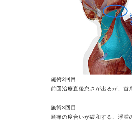
施術2回目
前回治療直後怠さが出るが、首
施術3回目
頭痛の度合いが緩和する。浮腫