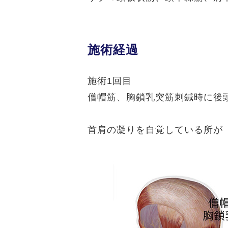
施術経過
施術1回目
僧帽筋、胸鎖乳突筋刺鍼時に後
首肩の凝りを自覚している所が