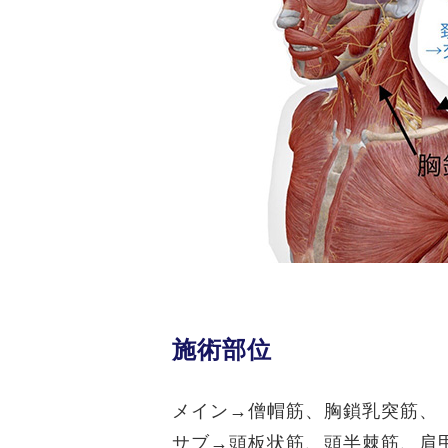
施術部位
メイン→僧帽筋、胸鎖乳突筋、
サブ→頭板状筋、頭半棘筋、肩