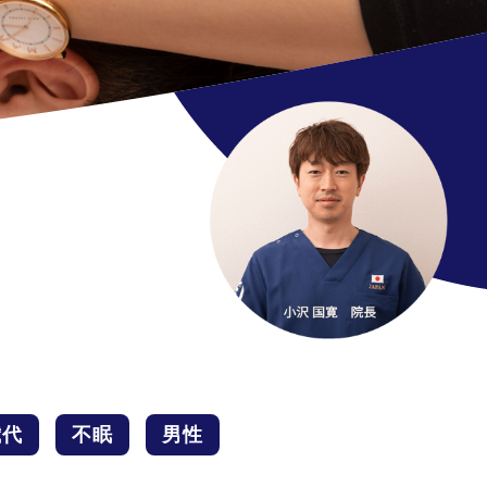
歳代
不眠
男性