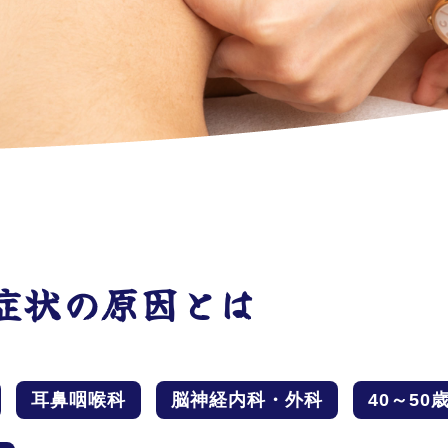
症状の原因とは
耳鼻咽喉科
脳神経内科・外科
40～50